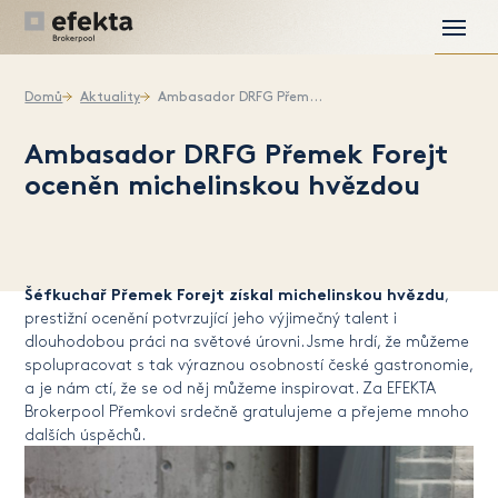
Domů
Aktuality
Ambasador DRFG Přemek Forejt oceněn michelinskou hvězdou
Ambasador DRFG Přemek Forejt
oceněn michelinskou hvězdou
Šéfkuchař Přemek Forejt získal michelinskou hvězdu
,
prestižní ocenění potvrzující jeho výjimečný talent i
dlouhodobou práci na světové úrovni. Jsme hrdí, že můžeme
spolupracovat s tak výraznou osobností české gastronomie,
a je nám ctí, že se od něj můžeme inspirovat. Za EFEKTA
Brokerpool Přemkovi srdečně gratulujeme a přejeme mnoho
dalších úspěchů.