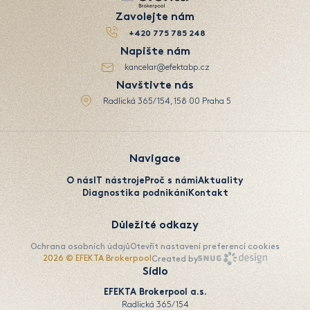
Zavolejte nám
+420 775 785 248
Napište nám
kancelar@efektabp.cz
Navštivte nás
Radlická 365/154, 158 00 Praha 5
Navigace
O nás
IT nástroje
Proč s námi
Aktuality
Diagnostika podnikání
Kontakt
Důležité odkazy
Ochrana osobních údajů
Otevřít nastavení preferencí cookies
2026 © EFEKTA Brokerpool
Created by
Sídlo
EFEKTA Brokerpool a.s.
Radlická 365/154