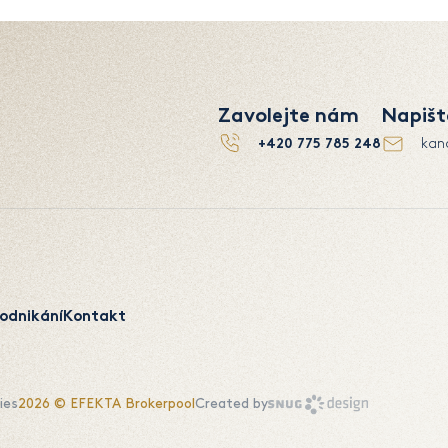
Zavolejte nám
Napiš
+420 775 785 248
kan
odnikání
Kontakt
ies
2026 © EFEKTA Brokerpool
Created by