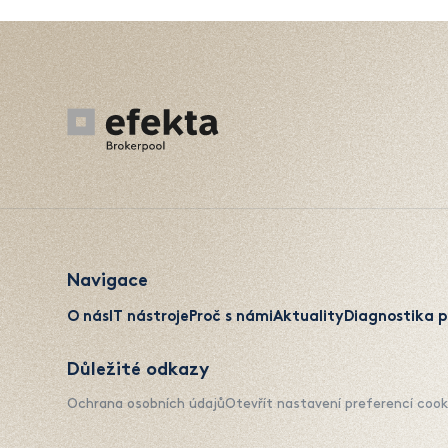
Navigace
O nás
IT nástroje
Proč s námi
Aktuality
Diagnostika p
Důležité odkazy
Ochrana osobních údajů
Otevřít nastavení preferencí cook