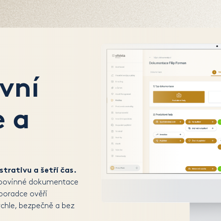
vní
 a
trativu a šetří čas.
i povinné dokumentace
 poradce ověří
rychle, bezpečně a bez